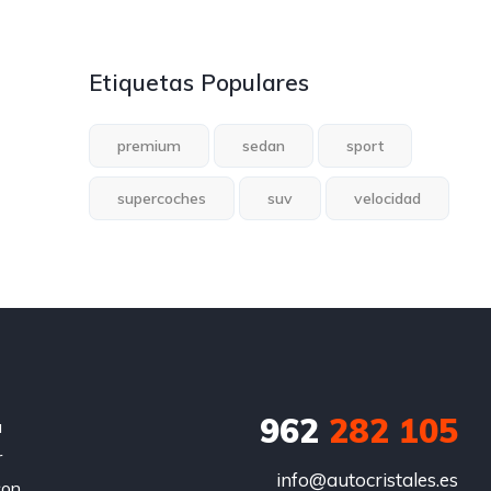
Etiquetas Populares
premium
sedan
sport
supercoches
suv
velocidad
962
282 105
a
r
info@autocristales.es
con