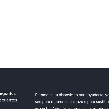
eguntas
Estamos a tu disposición para ayudarte, y
ecuentes
sea para reparar un chinazo o para sustitui
un cristal. Además, estamos concertados 