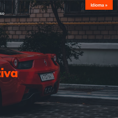
Idioma »
so
iva