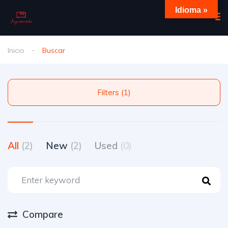
Idioma »
Inicio
Buscar
Filters (1)
All
(2)
New
(2)
Used
(0)
Compare