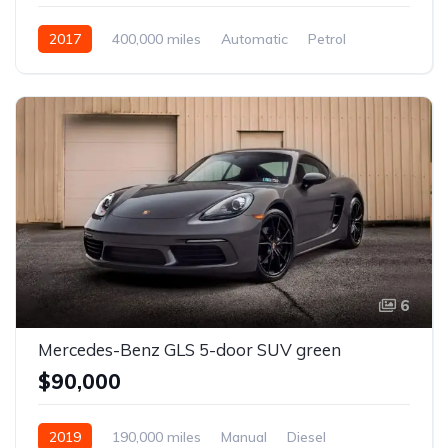
2017
400,000 miles
Automatic
Petrol
Front Wheel Drive
6
Mercedes-Benz GLS 5-door SUV green
$90,000
2019
190,000 miles
Manual
Diesel