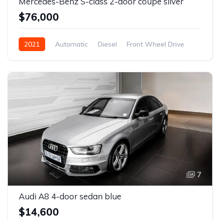
Mercedes-Benz S-class 2-door coupe silver
$76,000
2021
Automatic
Diesel
Front Wheel Drive
7
Audi A8 4-door sedan blue
$14,600